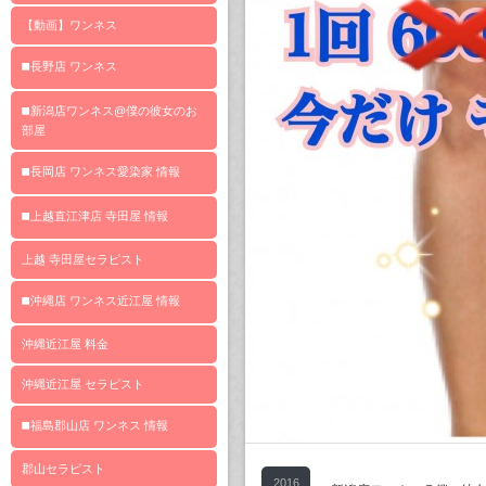
【動画】ワンネス
◼️長野店 ワンネス
◼️新潟店ワンネス@僕の彼女のお
部屋
◼️長岡店 ワンネス愛染家 情報
◼️上越直江津店 寺田屋 情報
上越 寺田屋セラピスト
◼️沖縄店 ワンネス近江屋 情報
沖縄近江屋 料金
沖縄近江屋 セラピスト
◼️福島郡山店 ワンネス 情報
郡山セラピスト
2016