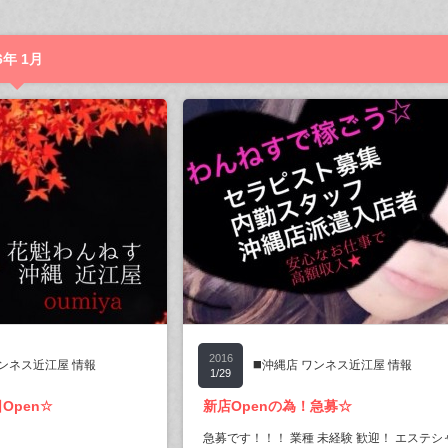
年 1月
2016
ワンネス近江屋 情報
◼️沖縄店 ワンネス近江屋 情報
1/29
Open☆
新店Openの為！急募☆
急募です！！！ 業種 未経験 歓迎！ エステシ