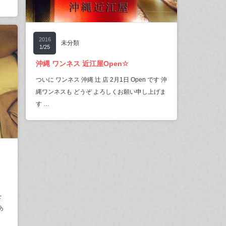
2016
未分類
1/25
沖縄 ワンネス 近江屋Open☆
ついに ワンネス 沖縄 辻 店 2月1日 Open です 沖
縄ワンネスも どうぞ よろしくお願い申し上げま
す …
を
あ