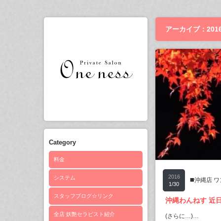
アーカイブ：2016
Category
料金
2016
システム
◼️沖縄店 
1/30
スタッフブログ☆リンク
沖縄わんねす 近日
全店 妖艶セラピスト紹介
(さらに…)…