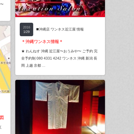
0〜
2016
◼️沖縄店 ワンネス近江屋 情報
1/29
＊沖縄ワンネス情報＊
★ わんねす 沖縄 近江屋〜おうみや〜 ご予約 完
全予約制 080 4331 4242 ワンネス 沖縄 新潟 長
岡 上越 京都 …
地図
く