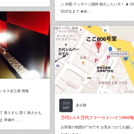
ン 内勤 マッサージ講師 独立したい方！ ★ 2
50才位まで ★給…
ワンネス近江屋 情報
2016
未分類
1/27
て 香りすら 漂う 狭さかも
万代1-1-4 万代ファーストハイツ806
ま 準備中……
お部屋の地図(o^^o)です お気をつけてお越し