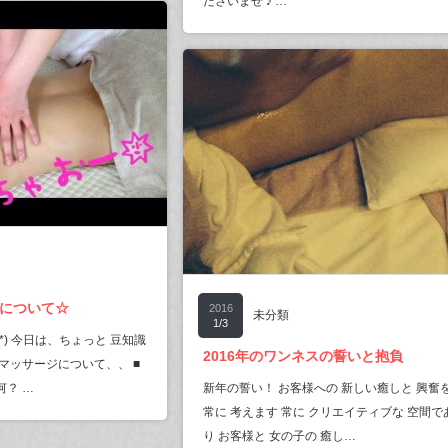
ださいませ ♪ …
について☆
2016
未分類
1/3
^*) 今日は、ちょっと 豆知識
2016年のワンネスの誓いと抱負
マッサージについて、、 ■
何？ …
新年の誓い！ お客様への 新しい癒しと 興奮
常に 考えます 常に クリエイティブな 空間で
り お客様と 女の子の 癒し…