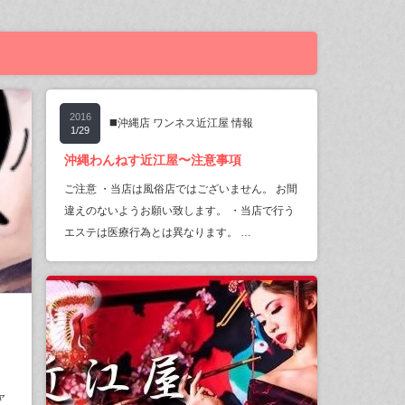
2016
◼️沖縄店 ワンネス近江屋 情報
1/29
沖縄わんねす近江屋〜注意事項
ご注意 ・当店は風俗店ではございません。 お間
違えのないようお願い致します。 ・当店で行う
エステは医療行為とは異なります。 …
ャ