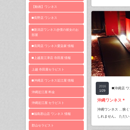
【動画】ワンネス
◼️長野店 ワンネス
◼️新潟店ワンネス@僕の彼女のお
部屋
◼️長岡店 ワンネス愛染家 情報
◼️上越直江津店 寺田屋 情報
上越 寺田屋セラピスト
◼️沖縄店 ワンネス近江屋 情報
2016
◼️沖縄店 
1/29
沖縄近江屋 料金
沖縄ワンネス＊
沖縄近江屋 セラピスト
沖縄ワンネス …狭く
◼️福島郡山店 ワンネス 情報
しれません。 ただい
郡山セラピスト